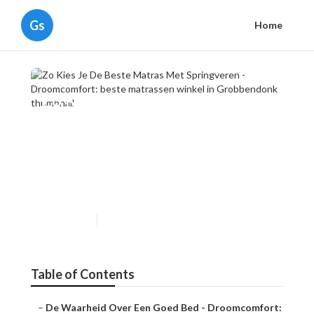
Gs
Home
Zo Kies Je De Beste Matras
Met Springveren -
Droomcomfort: beste
matrassen winkel in
Grobbendonk
Published en
5 min read
Table of Contents
–
De Waarheid Over Een Goed Bed - Droomcomfort: