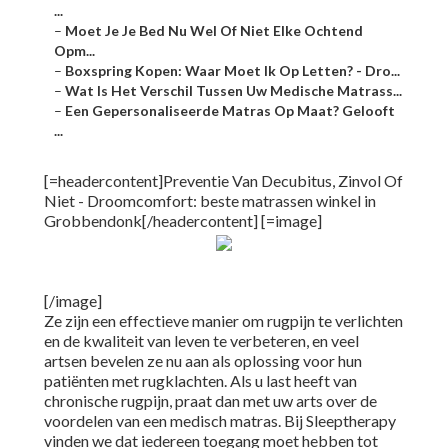
...
–
Moet Je Je Bed Nu Wel Of Niet Elke Ochtend
Opm...
–
Boxspring Kopen: Waar Moet Ik Op Letten? - Dro...
–
Wat Is Het Verschil Tussen Uw Medische Matrass...
–
Een Gepersonaliseerde Matras Op Maat? Gelooft
...
[=headercontent]Preventie Van Decubitus, Zinvol Of
Niet - Droomcomfort: beste matrassen winkel in
Grobbendonk[/headercontent] [=image]
[/image]
Ze zijn een effectieve manier om rugpijn te verlichten
en de kwaliteit van leven te verbeteren, en veel
artsen bevelen ze nu aan als oplossing voor hun
patiënten met rugklachten. Als u last heeft van
chronische rugpijn, praat dan met uw arts over de
voordelen van een medisch matras. Bij Sleeptherapy
vinden we dat iedereen toegang moet hebben tot