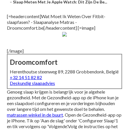
–
Slaap Meten Met Je Apple Watch: Dit Zijn De Be...
[=headercontent]Wat Moet Ik Weten Over Fitbit-
slaapfasen? - Slaapanalyse Matras -
Droomcomfort.be[/headercontent] [=image]
[/image]
Droomcomfort
Herenthoutse steenweg 89, 2288 Grobbendonk, België
+32 14 51 82 82
Deskundig slaapadvies
Genoeg slaap krijgen is belangrijk voor je algehele
gezondheid. Met de Gezondheid-app op de iPhone kun je
een slaapdoel configureren en je vorderingen bijhouden
over langere tijd om het gewenste doel te behalen.
matrassen winkel in de buurt
. Open de Gezondheid-app op
je iPhone. Tik op 'Aan de slag' onder 'Configureer Slaap'1
en tik vervolgens op 'Volgende'.Volg de instructies op het