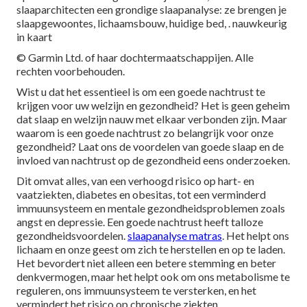
slaaparchitecten een grondige slaapanalyse: ze brengen je
slaapgewoontes, lichaamsbouw, huidige bed, . nauwkeurig
in kaart
© Garmin Ltd. of haar dochtermaatschappijen. Alle
rechten voorbehouden.
Wist u dat het essentieel is om een goede nachtrust te
krijgen voor uw welzijn en gezondheid? Het is geen geheim
dat slaap en welzijn nauw met elkaar verbonden zijn. Maar
waarom is een goede nachtrust zo belangrijk voor onze
gezondheid? Laat ons de voordelen van goede slaap en de
invloed van nachtrust op de gezondheid eens onderzoeken.
Dit omvat alles, van een verhoogd risico op hart- en
vaatziekten, diabetes en obesitas, tot een verminderd
immuunsysteem en mentale gezondheidsproblemen zoals
angst en depressie. Een goede nachtrust heeft talloze
gezondheidsvoordelen.
slaapanalyse matras
. Het helpt ons
lichaam en onze geest om zich te herstellen en op te laden.
Het bevordert niet alleen een betere stemming en beter
denkvermogen, maar het helpt ook om ons metabolisme te
reguleren, ons immuunsysteem te versterken, en het
vermindert het risico op chronische ziekten