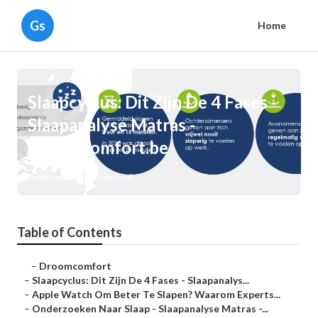
Gs
Home
Slaapcyclus: Dit Zijn De 4 Fases -
Slaapanalyse Matras -
Droomcomfort.be
Published en
6 min read
Table of Contents
–
Droomcomfort
–
Slaapcyclus: Dit Zijn De 4 Fases - Slaapanalys...
–
Apple Watch Om Beter Te Slapen? Waarom Experts...
–
Onderzoeken Naar Slaap - Slaapanalyse Matras -...