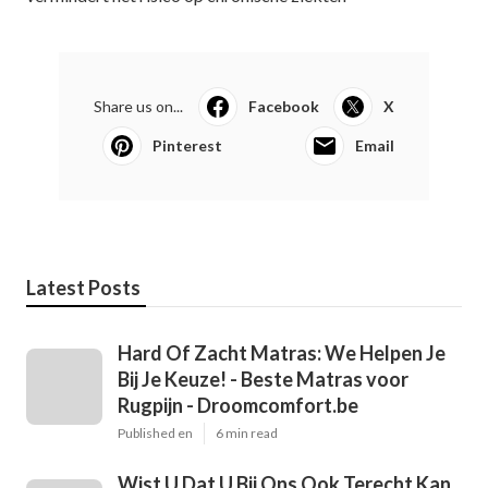
Share us on...
Facebook
X
Pinterest
Email
Latest Posts
Hard Of Zacht Matras: We Helpen Je
Bij Je Keuze! - Beste Matras voor
Rugpijn - Droomcomfort.be
Published en
6 min read
Wist U Dat U Bij Ons Ook Terecht Kan