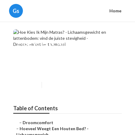
Gs
Home
Hoe Kies Ik Mijn Matras? -
Lichaamsgewicht en
lattenbodem: vind de juiste
stevigheid - Droomcomfort.be
Published en
6 min read
Table of Contents
–
Droomcomfort
–
Hoeveel Weegt Een Houten Bed? -
Lichaamsgewich...