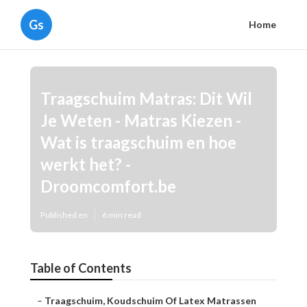
Gs
Home
Traagschuim Matras: Dit Wil
Je Weten - Matras Kiezen -
Wat is traagschuim en hoe
werkt het? -
Droomcomfort.be
Published en
6 min read
Table of Contents
–
Traagschuim, Koudschuim Of Latex Matrassen