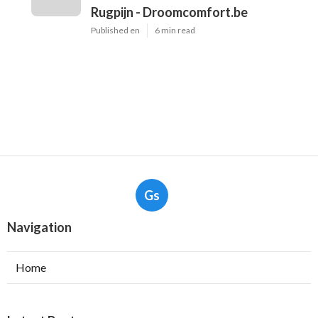
Rugpijn - Droomcomfort.be
Published en
6 min read
Gs
Navigation
Home