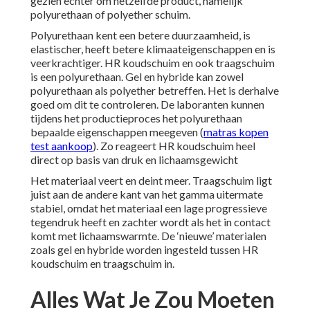
gezien echter om hetzelfde product, namelijk
polyurethaan of polyether schuim.
Polyurethaan kent een betere duurzaamheid, is
elastischer, heeft betere klimaateigenschappen en is
veerkrachtiger. HR koudschuim en ook traagschuim
is een polyurethaan. Gel en hybride kan zowel
polyurethaan als polyether betreffen. Het is derhalve
goed om dit te controleren. De laboranten kunnen
tijdens het productieproces het polyurethaan
bepaalde eigenschappen meegeven (
matras kopen
test aankoop
). Zo reageert HR koudschuim heel
direct op basis van druk en lichaamsgewicht
Het materiaal veert en deint meer. Traagschuim ligt
juist aan de andere kant van het gamma uitermate
stabiel, omdat het materiaal een lage progressieve
tegendruk heeft en zachter wordt als het in contact
komt met lichaamswarmte. De ‘nieuwe’ materialen
zoals gel en hybride worden ingesteld tussen HR
koudschuim en traagschuim in.
Alles Wat Je Zou Moeten