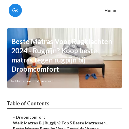
Gs
Home
Beste Matras Voor Rugklachten
2024 - Rugpijn? Koop beste
matras tegen rugpijn bij
Droomcomfort
Published en
6 min read
Table of Contents
–
Droomcomfort
–
Welk Matras Bij Rugpijn? Top 5 Beste Matrassen...
–
Beste Matras Rugpijn: Vaak Gestelde Vragen - -...