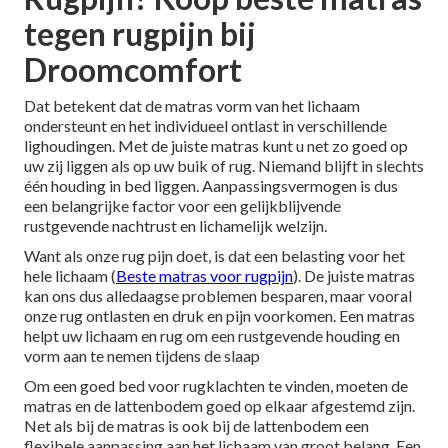
tegen rugpijn bij
Droomcomfort
Dat betekent dat de matras vorm van het lichaam
ondersteunt en het individueel ontlast in verschillende
lighoudingen. Met de juiste matras kunt u net zo goed op
uw zij liggen als op uw buik of rug. Niemand blijft in slechts
één houding in bed liggen. Aanpassingsvermogen is dus
een belangrijke factor voor een gelijkblijvende
rustgevende nachtrust en lichamelijk welzijn.
Want als onze rug pijn doet, is dat een belasting voor het
hele lichaam (
Beste matras voor rugpijn
). De juiste matras
kan ons dus alledaagse problemen besparen, maar vooral
onze rug ontlasten en druk en pijn voorkomen. Een matras
helpt uw lichaam en rug om een rustgevende houding en
vorm aan te nemen tijdens de slaap
Om een goed bed voor rugklachten te vinden, moeten de
matras en de lattenbodem goed op elkaar afgestemd zijn.
Net als bij de matras is ook bij de lattenbodem een
flexibele aanpassing aan het lichaam van groot belang. Een