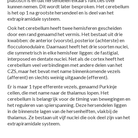
plastisch is en dat hersendelen elkaars functies over
kunnen nemen. Dit wordt later besproken. Het cerebellum
is het op 1 na grootste hersendeel en is deel van het
extrapiramidale systeem.
Ook het cerebellum heeft twee hemisferen gescheiden
door een rand genaamd het vermis. Het bestaat uit drie
kwabben: de anterior (voorste), posterior (achterste) en
flocculonodulaire. Daarnaast heeft het drie soorten nuclei,
die symmetrisch in elke hemisfeer liggen: de fastigial,
interposed en dentate nuclei. Net als de cortex heeft het
cerebellum veel verbindingen met andere delen van het
CZS, maar het bevat met name binnenkomende vezels
(afferent) en slechts weinig uitgaande (efferent).
Er is maar 1 type efferente vezels, genaamd Purkinje
cellen, die met name naar de thalamus lopen. Het
cerebellum is belangrijk voor de timing van bewegingen en
het reguleren van spierspanning. Deze hersendelen liggen
in de binnenste lagen van de hersenhelften, vlakbij de
thalamus. Ze bestaan uit vijf nuclei die ook deel zijn van het
extrapiramidale systeem.