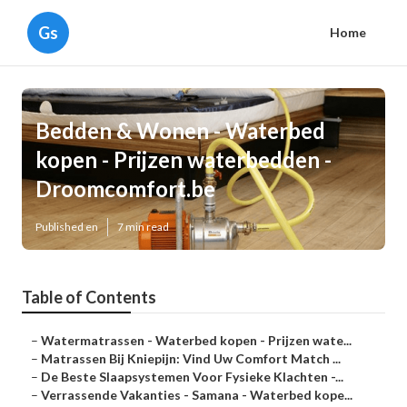
Gs
Home
Bedden & Wonen - Waterbed
kopen - Prijzen waterbedden -
Droomcomfort.be
Published en
7 min read
Table of Contents
–
Watermatrassen - Waterbed kopen - Prijzen wate...
–
Matrassen Bij Kniepijn: Vind Uw Comfort Match ...
–
De Beste Slaapsystemen Voor Fysieke Klachten -...
–
Verrassende Vakanties - Samana - Waterbed kope...