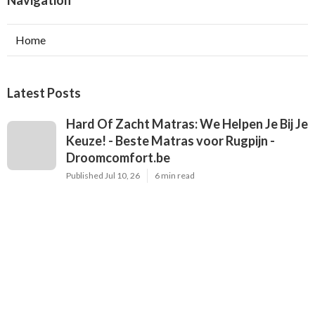
Navigation
Home
Latest Posts
Hard Of Zacht Matras: We Helpen Je Bij Je
Keuze! - Beste Matras voor Rugpijn -
Droomcomfort.be
Published Jul 10, 26
6 min read
Wist U Dat U Bij Ons Ook Terecht Kan
Voor Kleerkasten Met - Beste Matras
voor Rugpijn - Droomcomfort.be
Published Jul 06, 26
6 min read
Metaalvrij Slapen Of Pocketvering? Alles
Over Een Gezonde ... - Beste Matras voor