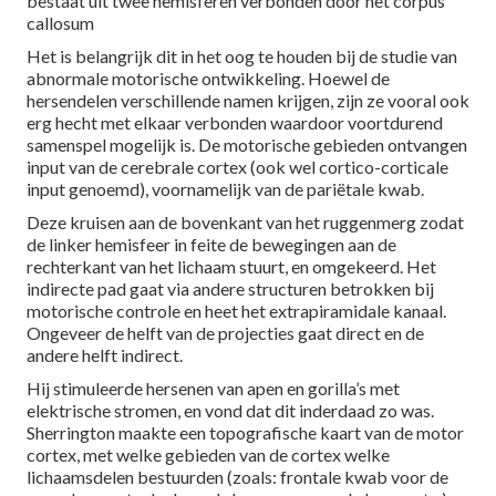
bestaat uit twee hemisferen verbonden door het corpus
callosum
Het is belangrijk dit in het oog te houden bij de studie van
abnormale motorische ontwikkeling. Hoewel de
hersendelen verschillende namen krijgen, zijn ze vooral ook
erg hecht met elkaar verbonden waardoor voortdurend
samenspel mogelijk is. De motorische gebieden ontvangen
input van de cerebrale cortex (ook wel cortico-corticale
input genoemd), voornamelijk van de pariëtale kwab.
Deze kruisen aan de bovenkant van het ruggenmerg zodat
de linker hemisfeer in feite de bewegingen aan de
rechterkant van het lichaam stuurt, en omgekeerd. Het
indirecte pad gaat via andere structuren betrokken bij
motorische controle en heet het extrapiramidale kanaal.
Ongeveer de helft van de projecties gaat direct en de
andere helft indirect.
Hij stimuleerde hersenen van apen en gorilla’s met
elektrische stromen, en vond dat dit inderdaad zo was.
Sherrington maakte een topografische kaart van de motor
cortex, met welke gebieden van de cortex welke
lichaamsdelen bestuurden (zoals: frontale kwab voor de